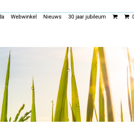
da
Webwinkel
Nieuws
30 jaar jubileum