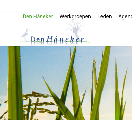
Skip
to
Den Hâneker
Werkgroepen
Leden
Agen
content