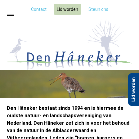
Skip
Contact
Lid worden
Steun ons
to
content
Open
Close
mobile
mobile
menu
menu
Lid worden
Historie van Den Hâneker
Den Hâneker bestaat sinds 1994 en is hiermee de
oudste natuur- en landschapsvereniging van
Nederland. Den Hâneker zet zich in voor het behoud
van de natuur in de Alblasserwaard en
Vijfheerenlanden. Leden zijn “boeren, burgers en