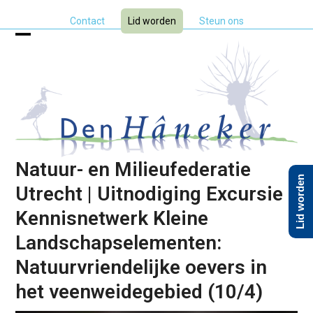
Skip
Contact
Lid worden
Steun ons
to
content
Open
Close
mobile
mobile
menu
menu
Natuur- en Milieufederatie
Lid worden
Utrecht | Uitnodiging Excursie
Kennisnetwerk Kleine
Landschapselementen:
Natuurvriendelijke oevers in
het veenweidegebied (10/4)