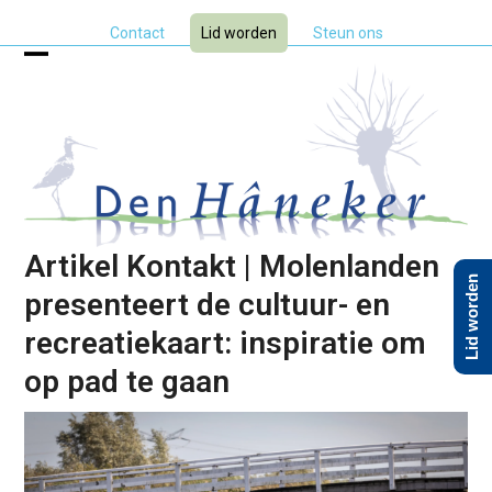
Skip
Contact
Lid worden
Steun ons
to
content
Open
Close
mobile
mobile
menu
menu
Artikel Kontakt | Molenlanden
Lid worden
presenteert de cultuur- en
recreatiekaart: inspiratie om
op pad te gaan