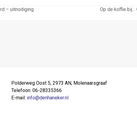
d – uitnodiging
Op de koffie bij
next
post:
Polderweg Oost 5, 2973 AN, Molenaarsgraaf
Telefoon: 06-28335366
E-mail:
info@denhaneker.nl