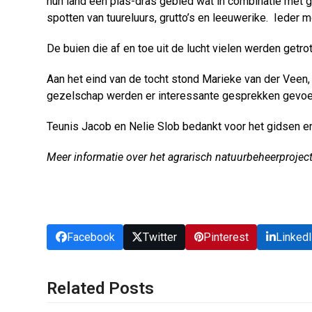
hun land een plas-dras gebied wat in combinatie met g
spotten van tuureluurs, grutto’s en leeuwerike. Ieder
De buien die af en toe uit de lucht vielen werden getr
Aan het eind van de tocht stond Marieke van der Veen
gezelschap werden er interessante gesprekken gevoe
Teunis Jacob en Nelie Slob bedankt voor het gidsen en j
Meer informatie over het agrarisch natuurbeheerproject
Facebook
Twitter
Pinterest
Linked
Related Posts