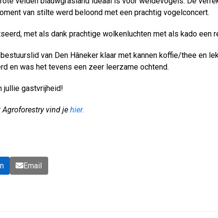
rote velden blauwgrasland ideaal is voor weidevogels. De verrek
 moment van stilte werd beloond met een prachtig vogelconcert.
otseerd, met als dank prachtige wolkenluchten met als kado een 
, bestuurslid van Den Hâneker klaar met kannen koffie/thee en 
rd en was het tevens een zeer leerzame ochtend.
ullie gastvrijheid!
 Agroforestry vind je
hier.
In
Email