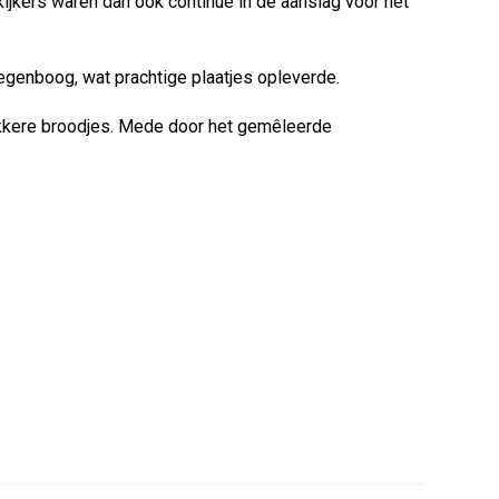
ijkers waren dan ook continue in de aanslag voor het
regenboog, wat prachtige plaatjes opleverde.
lekkere broodjes. Mede door het gemêleerde