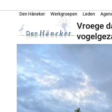
Skip
to
Den Hâneker
Werkgroepen
Leden
Agen
content
Vroege d
vogelgez