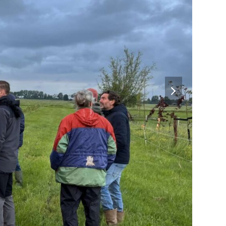
next
slide