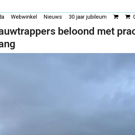
da
Webwinkel
Nieuws
30 jaar jubileum
auwtrappers beloond met prac
ang