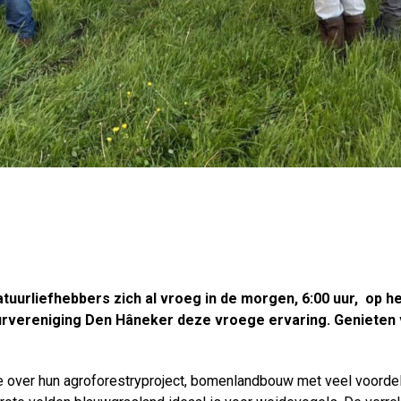
urliefhebbers zich al vroeg in de morgen, 6:00 uur, op het
rvereniging Den Hâneker deze vroege ervaring. Genieten v
de over hun agroforestryproject, bomenlandbouw met veel voord