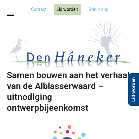
Skip
Contact
Lid worden
Steun ons
to
content
Open
Close
mobile
mobile
menu
menu
Samen bouwen aan het verhaal
Lid worden
van de Alblasserwaard –
uitnodiging
ontwerpbijeenkomst