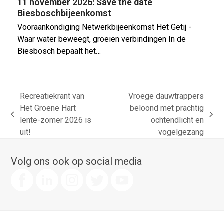
11 november 2026: Save the date
Biesboschbijeenkomst
Vooraankondiging Netwerkbijeenkomst Het Getij -
Waar water beweegt, groeien verbindingen In de
Biesbosch bepaalt het…
Recreatiekrant van
Vroege dauwtrappers
Het Groene Hart
beloond met prachtig
previous
next
lente-zomer 2026 is
ochtendlicht en
post:
post:
uit!
vogelgezang
Volg ons ook op social media