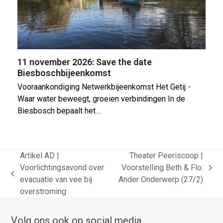
11 november 2026: Save the date
Biesboschbijeenkomst
Vooraankondiging Netwerkbijeenkomst Het Getij -
Waar water beweegt, groeien verbindingen In de
Biesbosch bepaalt het…
Artikel AD |
Theater Peeriscoop |
Voorlichtingsavond over
Voorstelling Beth & Flo:
next
previous
evacuatie van vee bij
Ander Onderwerp (27/2)
post:
post:
overstroming
Volg ons ook op social media