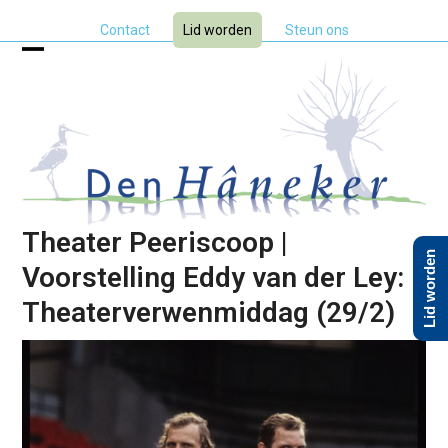
Skip
Contact
Lid worden
Steun ons
to
content
Open
Close
mobile
mobile
menu
menu
Theater Peeriscoop |
Lid worden
Voorstelling Eddy van der Ley:
Theaterverwenmiddag (29/2)