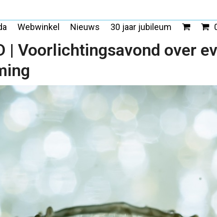
da
Webwinkel
Nieuws
30 jaar jubileum
D | Voorlichtingsavond over ev
ming