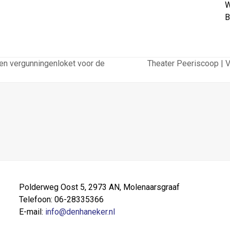
W
B
een vergunningenloket voor de
Theater Peeriscoop | 
next
post:
Polderweg Oost 5, 2973 AN, Molenaarsgraaf
Telefoon: 06-28335366
E-mail:
info@denhaneker.nl