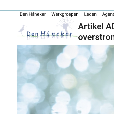
Skip
to
Den Hâneker
Werkgroepen
Leden
Agen
content
Artikel A
overstro