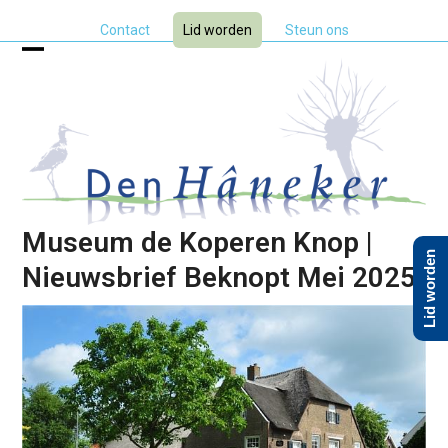
Skip
Contact
Lid worden
Steun ons
to
content
Open
Close
mobile
mobile
menu
menu
Museum de Koperen Knop |
Lid worden
Nieuwsbrief Beknopt Mei 2025