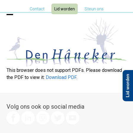
Skip
Contact
Lid worden
Steun ons
to
content
Open
Close
mobile
mobile
menu
menu
This browser does not support PDFs. Please download
Lid worden
the PDF to view it:
Download PDF
.
Volg ons ook op social media