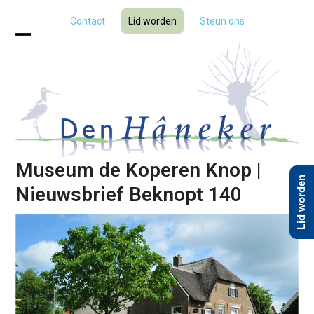
Skip
Contact
Lid worden
Steun ons
to
content
Open
Close
mobile
mobile
menu
menu
Museum de Koperen Knop |
Lid worden
Nieuwsbrief Beknopt 140