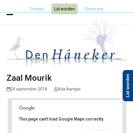
Skip
Contact
Lid worden
Steun ons
to
content
Open
Close
mobile
mobile
menu
menu
Zaal Mourik
Lid worden
24 september 2018
Ada Aantjes
This page can't load Google Maps correctly.
Zaal Mourik