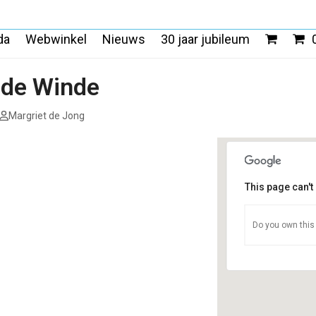
da
Webwinkel
Nieuws
30 jaar jubileum
 de Winde
Margriet de Jong
This page can't
Theetuin
Do you own this
Achterlan
Evenemen