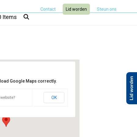
Contact
Lid worden
Steun ons
0 Items
Lid worden
 load Google Maps correctly.
 de Winde
OK
 website?
d 4 - Groot-Ammers
ten