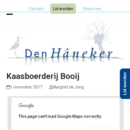
Skip
Contact
Lid worden
Steun ons
to
content
Open
Close
mobile
mobile
menu
menu
Kaasboerderij Booij
Lid worden
1 november 2017
Margriet de Jong
This page can't load Google Maps correctly.
Kaasboerderij Booij