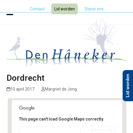
Skip
Contact
Lid worden
Steun ons
to
content
Open
Close
mobile
mobile
menu
menu
Dordrecht
Lid worden
10 april 2017
Margriet de Jong
This page can't load Google Maps correctly.
Dordrecht