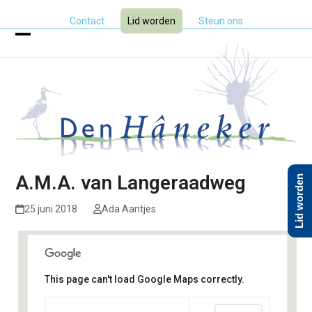
Skip
Contact
Lid worden
Steun ons
to
content
Open
Close
mobile
mobile
menu
menu
A.M.A. van Langeraadweg
Lid worden
25 juni 2018
Ada Aantjes
This page can't load Google Maps correctly.
A.M.A. van Langeraadweg