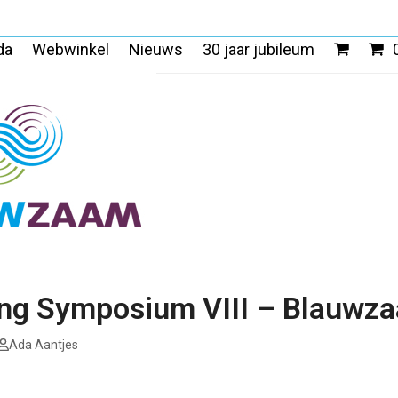
da
Webwinkel
Nieuws
30 jaar jubileum
ing Symposium VIII – Blauwz
Ada Aantjes