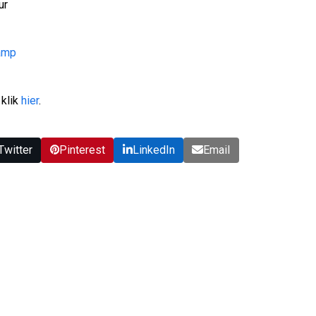
ur
amp
 klik
hier
.
Twitter
Pinterest
LinkedIn
Email