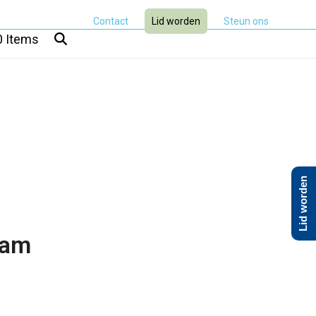
Contact
Lid worden
Steun ons
0 Items
Lid worden
aam