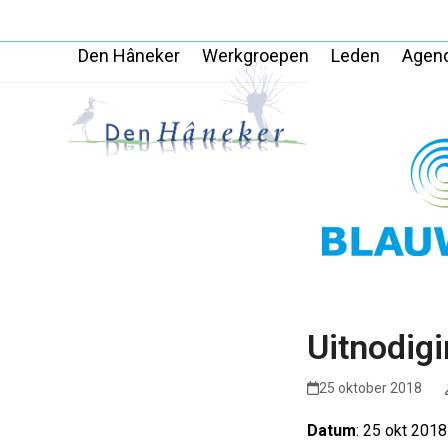
Skip
to
Den Hâneker
Werkgroepen
Leden
Agen
content
Uitnodig
25 oktober 2018
Datum
: 25 okt 2018