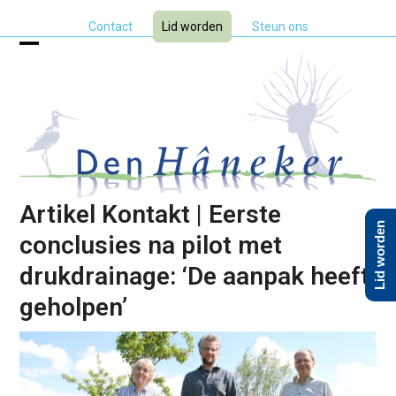
Skip
Contact
Lid worden
Steun ons
to
content
Open
Close
mobile
mobile
menu
menu
Artikel Kontakt | Eerste
Lid worden
conclusies na pilot met
drukdrainage: ‘De aanpak heeft
geholpen’