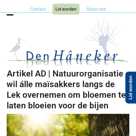
Skip
Contact
Lid worden
Steun ons
to
content
Open
Close
mobile
mobile
menu
menu
Artikel AD | Natuurorganisatie
Lid worden
wil álle maïsakkers langs de
Lek overnemen om bloemen te
laten bloeien voor de bijen