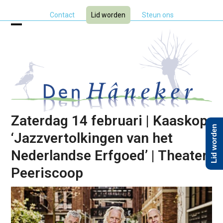
Skip
Contact
Lid worden
Steun ons
to
content
Open
Close
mobile
mobile
menu
menu
Zaterdag 14 februari | Kaaskop
Lid worden
‘Jazzvertolkingen van het
Nederlandse Erfgoed’ | Theater
Peeriscoop