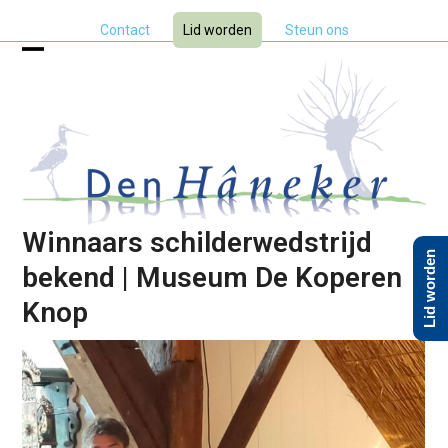
Skip
Contact
Lid worden
Steun ons
to
content
Open
Close
mobile
mobile
menu
menu
Winnaars schilderwedstrijd
Lid worden
bekend | Museum De Koperen
Knop