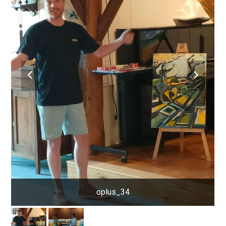
previous
next
slide
slide
oplus_34