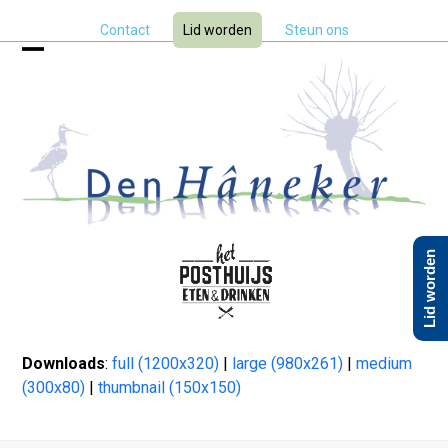
Skip
Contact
Lid worden
Steun ons
to
content
Open
Close
mobile
mobile
menu
menu
Lid worden
Downloads
:
full (1200x320)
|
large (980x261)
|
medium
(300x80)
|
thumbnail (150x150)