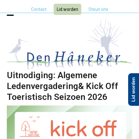
Skip
Contact
Lid worden
Steun ons
to
content
Open
Close
mobile
mobile
menu
menu
Uitnodiging: Algemene
Lid worden
Ledenvergadering& Kick Off
Toeristisch Seizoen 2026