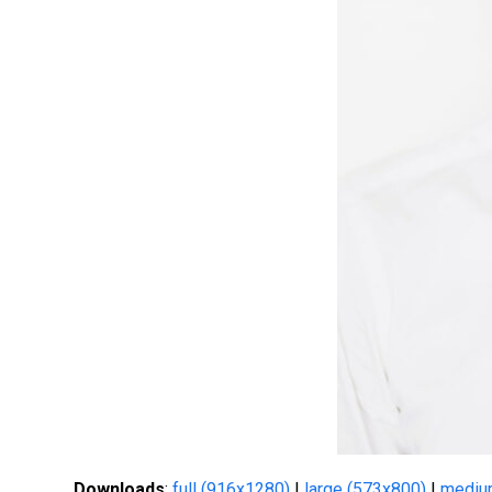
Downloads
:
full (916x1280)
|
large (573x800)
|
mediu