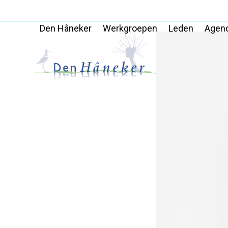
Skip
to
Den Hâneker
Werkgroepen
Leden
Agen
content