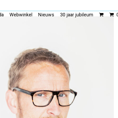
da
Webwinkel
Nieuws
30 jaar jubileum