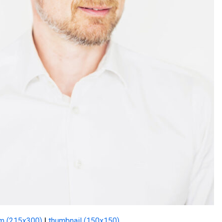
m (215x300)
|
thumbnail (150x150)