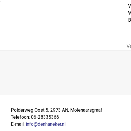
…
V
W
B
V
ne
po
Polderweg Oost 5, 2973 AN, Molenaarsgraaf
Telefoon: 06-28335366
E-mail:
info@denhaneker.nl