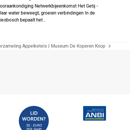
ooraankondiging Netwerkbijeenkomst Het Getij -
aar water beweegt, groeien verbindingen In de
iesbosch bepaalt het…
erzameling Appelketels | Museum De Koperen Knop
xt
st: