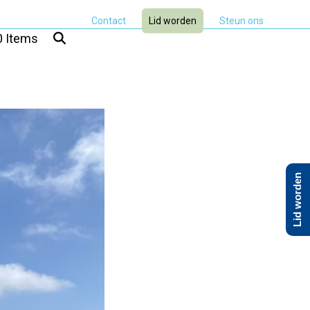
Contact
Lid worden
Steun ons
0 Items
Lid worden