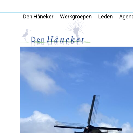
Skip
to
Den Hâneker
Werkgroepen
Leden
Agen
content