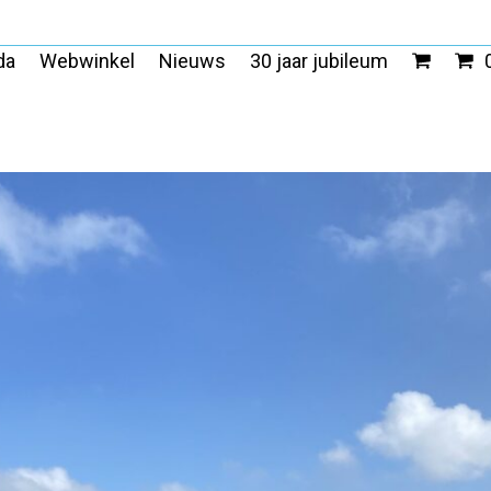
da
Webwinkel
Nieuws
30 jaar jubileum