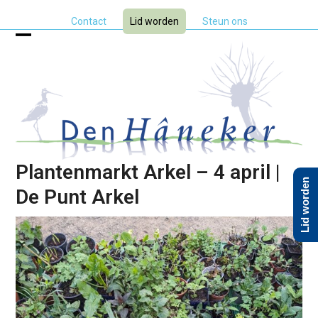
Skip
Contact
Lid worden
Steun ons
to
content
Open
Close
mobile
mobile
menu
menu
Plantenmarkt Arkel – 4 april |
Lid worden
De Punt Arkel