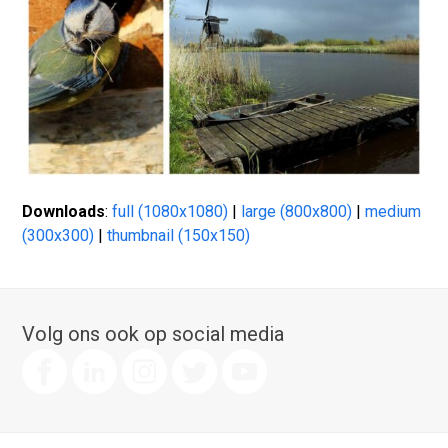
Downloads
:
full (1080x1080)
|
large (800x800)
|
medium
(300x300)
|
thumbnail (150x150)
Volg ons ook op social media