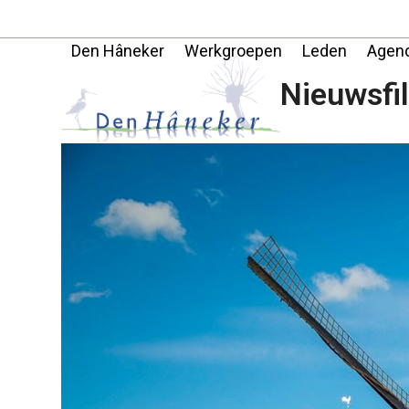
Skip
to
Den Hâneker
Werkgroepen
Leden
Agen
content
Nieuwsfil