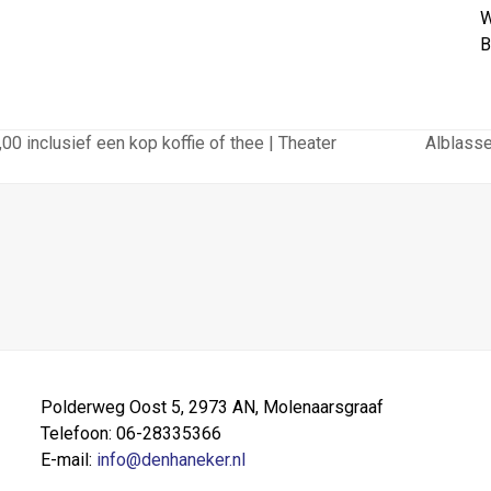
W
B
00 inclusief een kop koffie of thee | Theater
Alblass
next
post:
Polderweg Oost 5, 2973 AN, Molenaarsgraaf
Telefoon: 06-28335366
E-mail:
info@denhaneker.nl