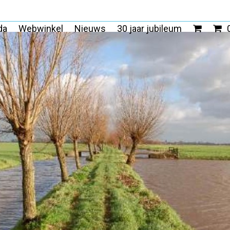
da
Webwinkel
Nieuws
30 jaar jubileum