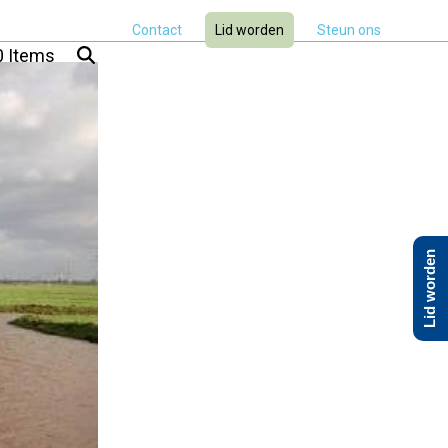
Contact
Lid worden
Steun ons
0 Items
Lid worden