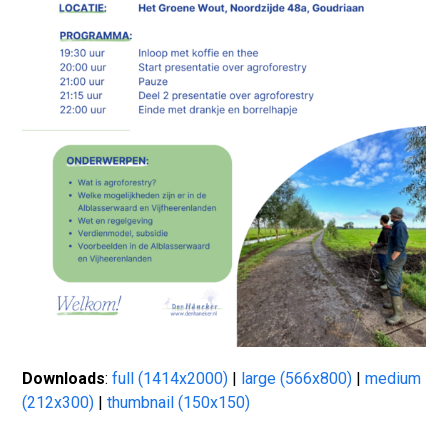
Downloads
:
full (1414x2000)
|
large (566x800)
|
medium
(212x300)
|
thumbnail (150x150)