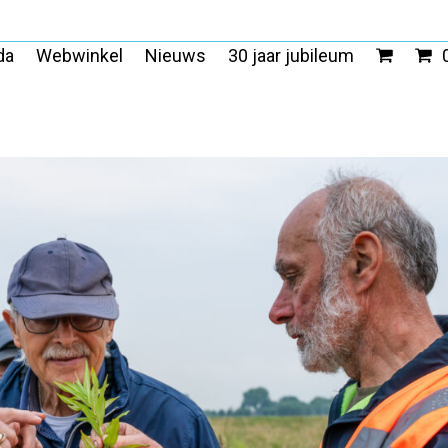
da
Webwinkel
Nieuws
30 jaar jubileum