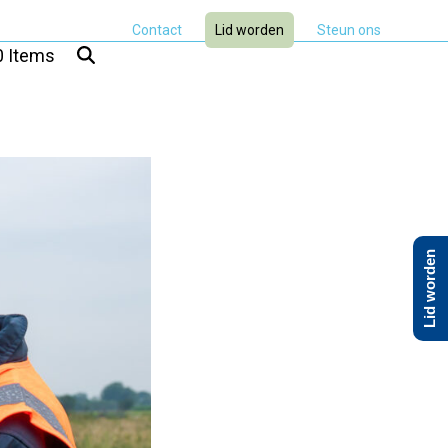
Contact
Lid worden
Steun ons
0 Items
Lid worden