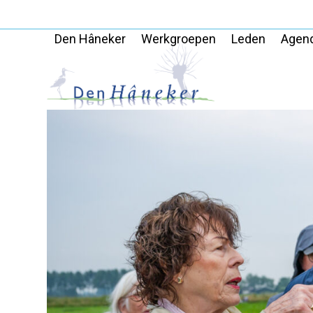
Skip
to
Den Hâneker
Werkgroepen
Leden
Agen
content