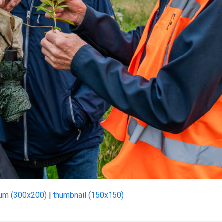
um (300x200)
|
thumbnail (150x150)