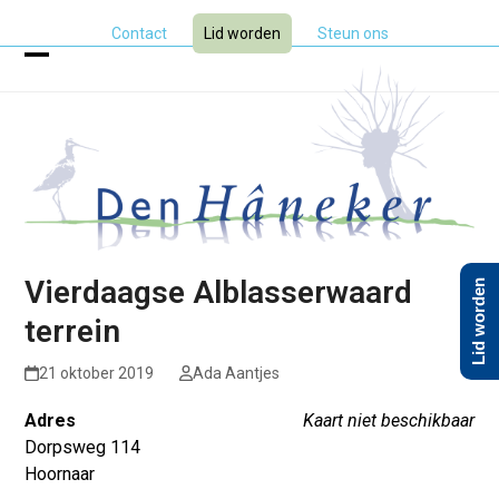
Skip
Contact
Lid worden
Steun ons
to
content
Open
Close
mobile
mobile
menu
menu
Vierdaagse Alblasserwaard
Lid worden
terrein
21 oktober 2019
Ada Aantjes
Adres
Kaart niet beschikbaar
Dorpsweg 114
Hoornaar