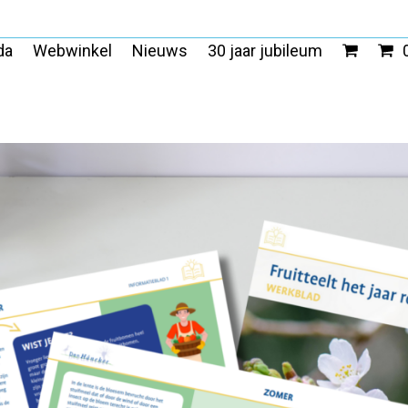
da
Webwinkel
Nieuws
30 jaar jubileum