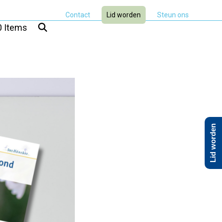
Contact
Lid worden
Steun ons
0 Items
Lid worden