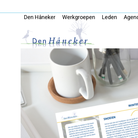
Skip
to
Den Hâneker
Werkgroepen
Leden
Agen
content