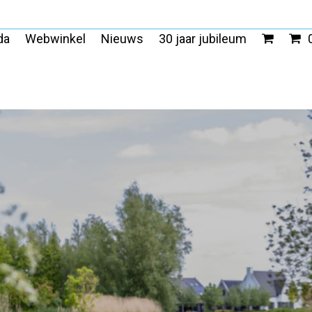
da
Webwinkel
Nieuws
30 jaar jubileum