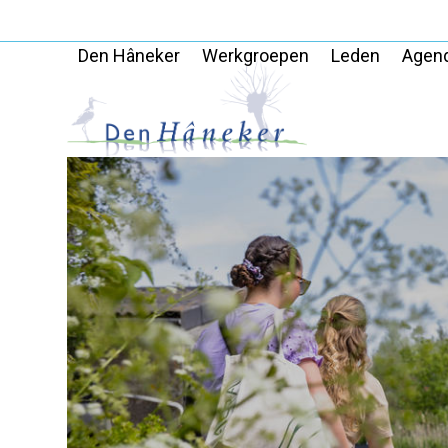
Skip
to
Den Hâneker
Werkgroepen
Leden
Agen
content