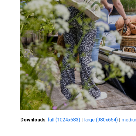
Downloads
:
full (1024x683)
|
large (980x654)
|
mediu