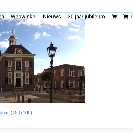
da
Webwinkel
Nieuws
30 jaar jubileum
bnail (150x100)