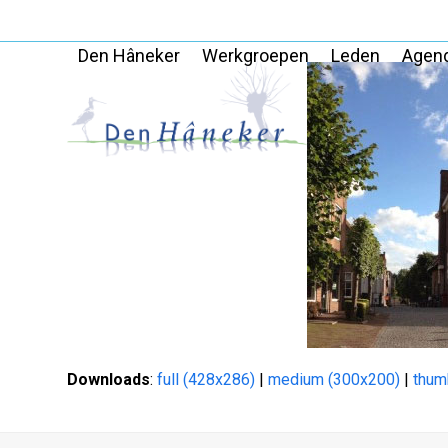
Skip
to
Den Hâneker
Werkgroepen
Leden
Agen
content
Downloads
:
full (428x286)
|
medium (300x200)
|
thum