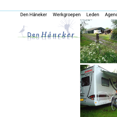
Skip
to
Den Hâneker
Werkgroepen
Leden
Agen
content