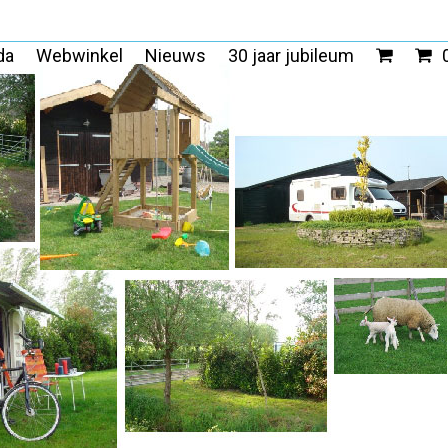
da
Webwinkel
Nieuws
30 jaar jubileum