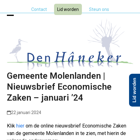
Skip
Contact
Lid worden
Steun ons
to
content
Open
Close
mobile
mobile
menu
menu
Gemeente Molenlanden |
Lid worden
Nieuwsbrief Economische
Zaken – januari ’24
22 januari 2024
Klik
hier
om de online nieuwsbrief Economische Zaken
van de gemeente Molenlanden in te zien, met hierin de