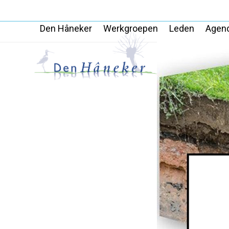
Skip
to
Den Hâneker
Werkgroepen
Leden
Agen
content