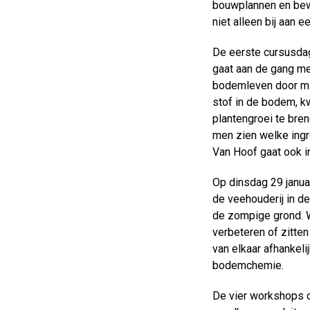
bouwplannen en bew
niet alleen bij aan
De eerste cursusdag
gaat aan de gang me
bodemleven door mid
stof in de bodem, k
plantengroei te bre
men zien welke ingre
Van Hoof gaat ook i
Op dinsdag 29 januar
de veehouderij in de
de zompige grond. 
verbeteren of zitte
van elkaar afhankeli
bodemchemie.
De vier workshops di