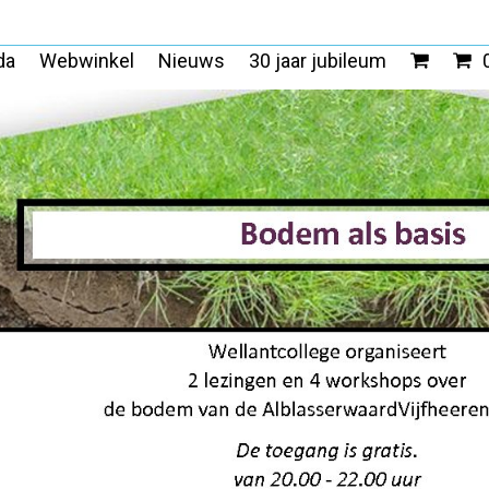
da
Webwinkel
Nieuws
30 jaar jubileum