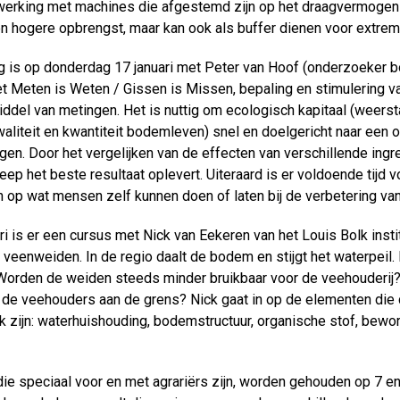
erking met machines die afgestemd zijn op het draagvermogen
 een hogere opbrengst, maar kan ook als buffer dienen voor ext
 is op donderdag 17 januari met Peter van Hoof (onderzoeker bo
t Meten is Weten / Gissen is Missen, bepaling en stimulering va
del van metingen. Het is nuttig om ecologisch kapitaal (weerst
waliteit en kwantiteit bodemleven) snel en doelgericht naar een
ngen. Door het vergelijken van de effecten van verschillende ing
ep het beste resultaat oplevert. Uiteraard is er voldoende tijd 
n op wat mensen zelf kunnen doen of laten bij de verbetering v
i is er een cursus met Nick van Eekeren van het Louis Bolk instituu
 veenweiden. In de regio daalt de bodem en stijgt het waterpeil.
Worden de weiden steeds minder bruikbaar voor de veehouderi
n de veehouders aan de grens? Nick gaat in op de elementen di
jk zijn: waterhuishouding, bodemstructuur, organische stof, bew
e speciaal voor en met agrariërs zijn, worden gehouden op 7 en 1