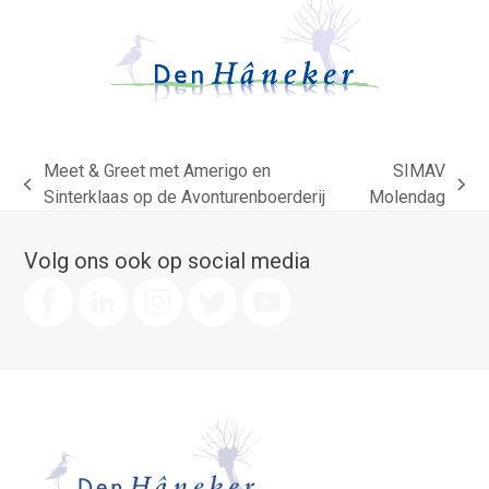
Meet & Greet met Amerigo en
SIMAV
previous
next
Sinterklaas op de Avonturenboerderij
Molendag
post:
post:
Volg ons ook op social media