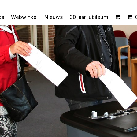
da
Webwinkel
Nieuws
30 jaar jubileum