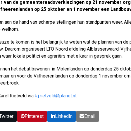
der van de gemeenteraadsverkiezingen op 21 november org
jfheerenlanden op 25 oktober en 1 november een Landbou
en aan de hand van scherpe stellingen hun standpunten weer. Alle
te welkom.
ze te komen is het belangrijk te weten wat de plannen van de po
uw. Daarom organiseert LTO Noord afdeling Alblasserwaard-Vijf
waar lokale politici en agrariërs met elkaar in gesprek gaan.
nnen het debat bijwonen: in Molenlanden op donderdag 25 oktobe
ornaar en voor de Vijfheerenlanden op donderdag 1 november om 
Leerbroek.
arel Rietveld via
k.j.rietveld@planet.nl
.
Twitter
Pinterest
LinkedIn
Email