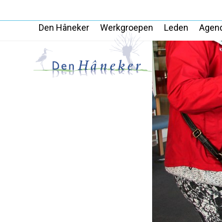
Skip
to
Den Hâneker
Werkgroepen
Leden
Agen
content