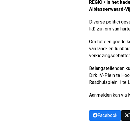
REGIO • In het ka
Alblasserwaard-Vi
Diverse politici gev
lid) zijn om van har
Om tot een goede keu
van land- en tuinbo
verkiezingsdebatten 
Belangstellenden ku
Dirk IV-Plein te Ho
Raadhuisplein 1 te 
Aanmelden kan via K
Facebook