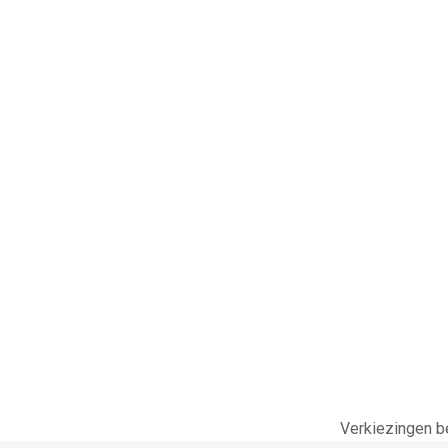
Verkiezingen b
next