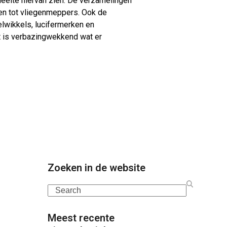
deelte hiervan zien. De verzamelingen
nen tot vliegenmeppers. Ook de
lwikkels, lucifermerken en
et is verbazingwekkend wat er
Zoeken in de website
Search
Meest recente