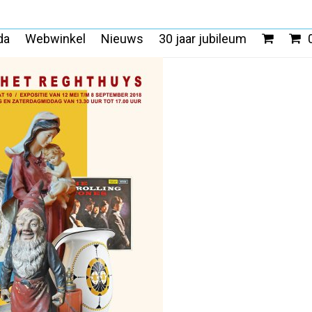
da
Webwinkel
Nieuws
30 jaar jubileum