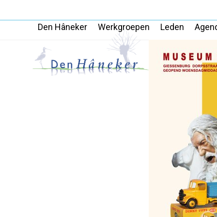
Skip
to
Den Hâneker
Werkgroepen
Leden
Agen
content