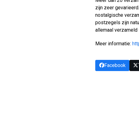
Meer dan 20 verzame
zijn zeer gevarieer
nostalgische verzam
postzegels zijn nat
allemaal verzameld 
Meer informatie:
ht
Facebook