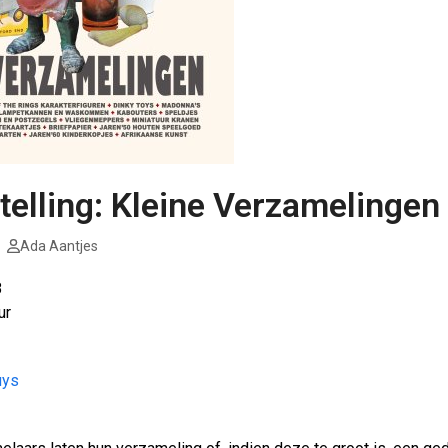
telling: Kleine Verzamelingen
Ada Aantjes
8
ur
uys