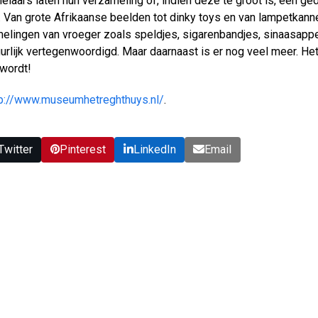
laars laten hun verzameling of, indien deze te groot is, een ge
d. Van grote Afrikaanse beelden tot dinky toys en van lampetkan
elingen van vroeger zoals speldjes, sigarenbandjes, sinaasappe
uurlijk vertegenwoordigd. Maar daarnaast is er nog veel meer. H
wordt!
tp://www.museumhetreghthuys.nl/
.
Twitter
Pinterest
LinkedIn
Email