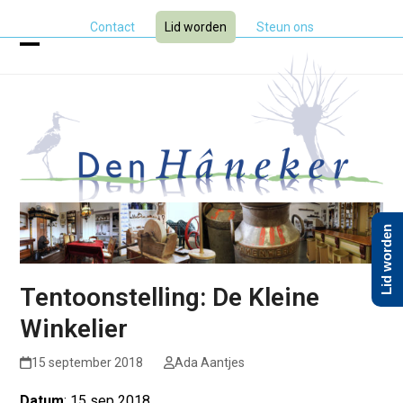
Skip
Contact
Lid worden
Steun ons
to
content
Open
Close
mobile
mobile
menu
menu
Lid worden
Tentoonstelling: De Kleine
Winkelier
15 september 2018
Ada Aantjes
Datum
: 15 sep 2018