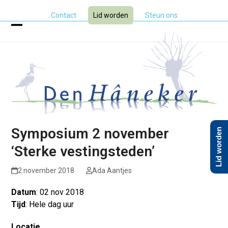
Skip
Contact
Lid worden
Steun ons
to
content
Open
Close
mobile
mobile
menu
menu
Symposium 2 november
Lid worden
‘Sterke vestingsteden’
2 november 2018
Ada Aantjes
Datum
: 02 nov 2018
Tijd
: Hele dag uur
Locatie