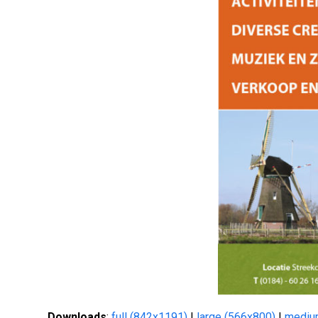
Downloads
:
full (842x1191)
|
large (566x800)
|
mediu