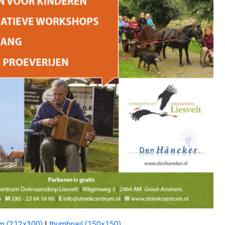
m (212x300)
|
thumbnail (150x150)