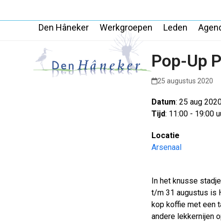
Skip
to
Den Hâneker
Werkgroepen
Leden
Agen
content
Pop-Up P
25 augustus 2020
Datum
: 25 aug 202
Tijd
: 11:00 - 19:00 u
Locatie
Arsenaal
In het knusse stadje
t/m 31 augustus is
kop koffie met een t
andere lekkernijen 