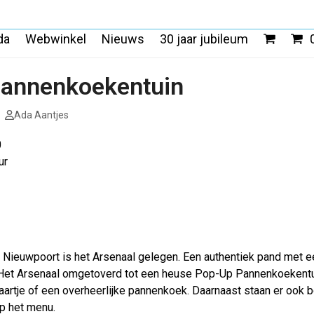
da
Webwinkel
Nieuws
30 jaar jubileum
annenkoekentuin
Ada Aantjes
0
ur
 Nieuwpoort is het Arsenaal gelegen. Een authentiek pand met een
 Het Arsenaal omgetoverd tot een heuse Pop-Up Pannenkoekentui
aartje of een overheerlijke pannenkoek. Daarnaast staan er ook b
op het menu.