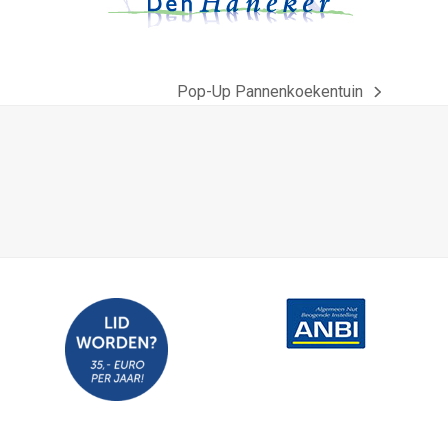
Pop-Up Pannenkoekentuin
next
post: