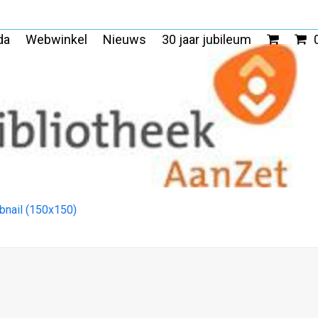
da
Webwinkel
Nieuws
30 jaar jubileum
bnail (150x150)