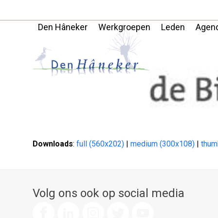
Skip
to
Den Hâneker
Werkgroepen
Leden
Agen
content
Downloads
:
full (560x202)
|
medium (300x108)
|
thum
Volg ons ook op social media