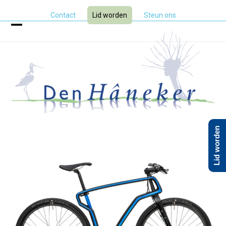
Skip
Contact
Lid worden
Steun ons
to
content
Open
Close
mobile
mobile
menu
menu
Lid worden