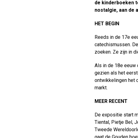
de kinderboeken te
nostalgie, aan de 
HET BEGIN
Reeds in de 17
e
eeu
catechismussen. De
zoeken. Ze zijn in di
Als in de 18
e
eeuw d
gezien als het eerst
ontwikkelingen het 
markt.
MEER RECENT
De expositie start 
Tiental, Pietje Bel,
Tweede Wereldoorlog
gaat de Gouden boek