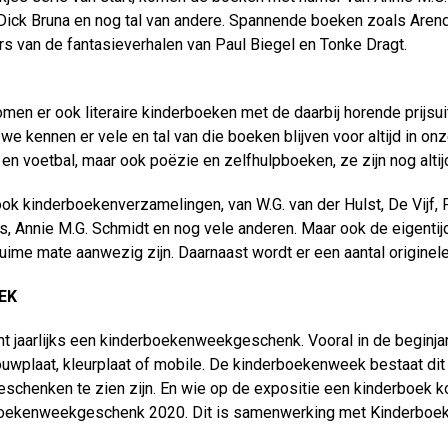
Dick Bruna en nog tal van andere. Spannende boeken zoals Aren
s van de fantasieverhalen van Paul Biegel en Tonke Dragt.
komen er ook literaire kinderboeken met de daarbij horende prijsu
r, we kennen er vele en tal van die boeken blijven voor altijd in o
en voetbal, maar ook poëzie en zelfhulpboeken, ze zijn nog altijd
ook kinderboekenverzamelingen, van W.G. van der Hulst, De Vijf,
, Annie M.G. Schmidt en nog vele anderen. Maar ook de eigenti
ruime mate aanwezig zijn. Daarnaast wordt er een aantal originel
EK
t jaarlijks een kinderboekenweekgeschenk. Vooral in de beginjare
uwplaat, kleurplaat of mobile. De kinderboekenweek bestaat dit j
eschenken te zien zijn. En wie op de expositie een kinderboek ko
oekenweekgeschenk 2020. Dit is samenwerking met Kinderboeken