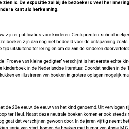
 zien is. De expositie zal bij de bezoekers veel herinnerin
andere kant als herkenning.
w zijn er publicaties voor kinderen. Centsprenten, schoolboekj
ze boeken zijn dan nog niet bedoeld voor de ontspanning zoals
e tijd uitsluitend ter lering en om de aan de kinderen doorvertelde
e ‘Proeve van kleine gedigten’ verschijnt is het eerste echte ki
e kinderboek in de Nederlandse literatuur. Doordat nadien in de 
drukken en illustreren van boeken in grotere oplagen mogelijk ma
met de 20
e
eeuw, de eeuw van het kind genoemd. Uit vervlogen t
 Joop ter Heul. Naast deze neutrale boeken komen er ook steeds 
 gaat dat verschijnen gewoon door. In de jaren vijftig neemt het
jes serie van start, komen de boeken met humor van Annie M.G.