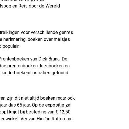
dsoog en Reis door de Wereld
itreikingen voor verschillende genres.
nze herinnering: boeken over meisjes
 populair.
 Prentenboeken van Dick Bruna, De
jdse prentenboeken, leesboeken en
e kinderboekenillustraties getoond.
n zijn dit niet altijd boeken maar ook
aar dus 65 jaar. Op de expositie zal
opt krijgt bij besteding van € 12,50
winkel ‘Ver van Hier’ in Rotterdam.