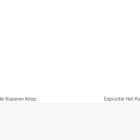
de Koperen Knop
Expositie Het 
next
post: