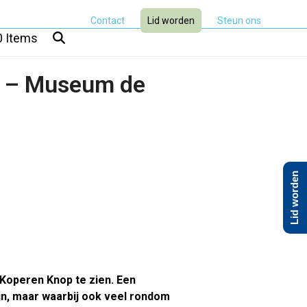
Contact
Lid worden
Steun ons
0 Items
u – Museum de
Lid worden
 Koperen Knop te zien. Een
ijn, maar waarbij ook veel rondom