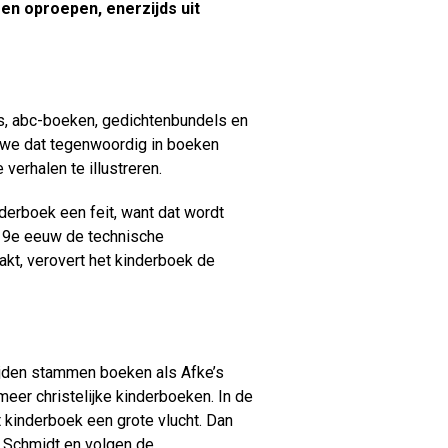
gen oproepen, enerzijds uit
es, abc-boeken, gedichtenbundels en
 we dat tegenwoordig in boeken
 verhalen te illustreren.
nderboek een feit, want dat wordt
19
e
eeuw de technische
akt, verovert het kinderboek de
ijden stammen boeken als Afke’s
meer christelijke kinderboeken. In de
 kinderboek een grote vlucht. Dan
 Schmidt en volgen de