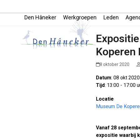
Skip
to
Den Hâneker
Werkgroepen
Leden
Agen
content
Expositi
Koperen
8 oktober 2020
Datum
: 08 okt 2020
Tijd
: 13:00 - 17:00 u
Locatie
Museum De Kopere
Vanaf 28 september
expositie waarbij 