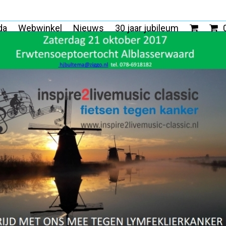
da
Webwinkel
Nieuws
30 jaar jubileum